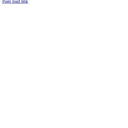
Page load link
Go
to
Top