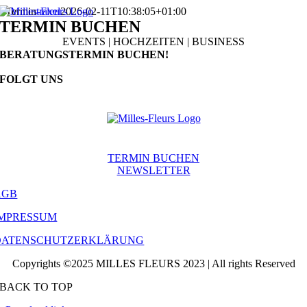
Skip
Termin
traxel
2026-02-11T10:38:05+01:00
to
TERMIN BUCHEN
content
EVENTS | HOCHZEITEN | BUSINESS
BERATUNGSTERMIN BUCHEN!
FOLGT UNS
TERMIN BUCHEN
NEWSLETTER
AGB
IMPRESSUM
DATENSCHUTZERKLÄRUNG
Copyrights ©2025 MILLES FLEURS 2023 | All rights Reserved
BACK TO TOP